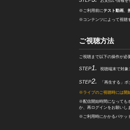
STEP
お支払い情報を
※ご利用前に
テスト動画
、
※コンテンツによって視聴
ご視聴方法
ご視聴まで以下の操作が必
1
.
STEP
視聴端末で対象
2
.
STEP
「再生する」ボ
※ライブのご視聴時には開
※配信開始時間になっても
か、再ログインをお願いし
※ご利用時にかかるパケッ